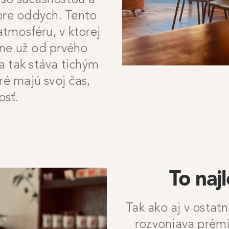
 so súčasnosťou a
pre oddych. Tento
atmosféru, v ktorej
tane už od prvého
 tak stáva tichým
é majú svoj čas,
osť.
To naj
Tak ako aj v ostatn
rozvoniava prémi