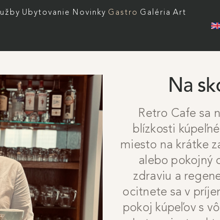
 menu
lužby
Ubytovanie
Novinky
Gastro
Galéria
Art
Na sk
Retro Cafe sa 
blízkosti kúpeľn
miesto na krátke 
alebo pokojný
zdraviu a regener
ocitnete sa v príj
pokoj kúpeľov s vô