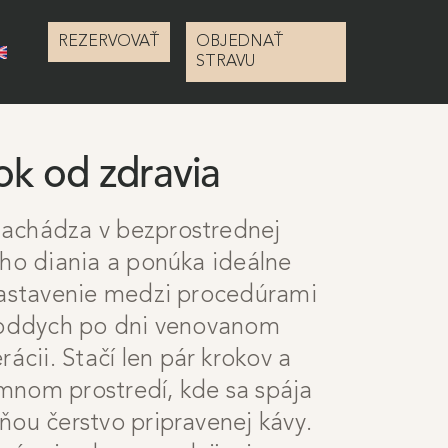
REZERVOVAŤ
OBJEDNAŤ
STRAVU
ok od zdravia
nachádza v bezprostrednej
ého diania a ponúka ideálne
zastavenie medzi procedúrami
 oddych po dni venovanom
ácii. Stačí len pár krokov a
emnom prostredí, kde sa spája
ňou čerstvo pripravenej kávy.