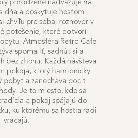
torý prirodzene nadväzuje na
s dňa a poskytuje hosťom
i chvíľu pre seba, rozhovor v
é potešenie, ktoré dotvorí
 pobytu. Atmosféra Retro Cafe
ýva spomaliť, sadnúť si a
ih bez zhonu. Každá návšteva
om pokoja, ktorý harmonicky
ý pobyt a zanecháva pocit
hody. Je to miesto, kde sa
radícia a pokoj spájajú do
ku, ku ktorému sa hostia radi
vracajú.