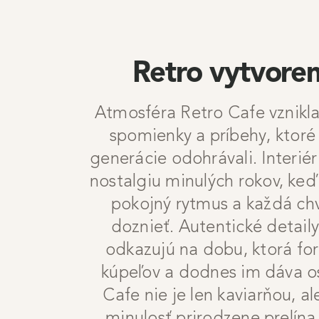
Retro vytvore
Atmosféra Retro Cafe vznikla
spomienky a príbehy, ktoré
generácie odohrávali. Interié
nostalgiu minulých rokov, keď 
pokojný rytmus a každá chv
doznieť. Autentické detaily
odkazujú na dobu, ktorá fo
kúpeľov a dodnes im dáva os
Cafe nie je len kaviarňou, a