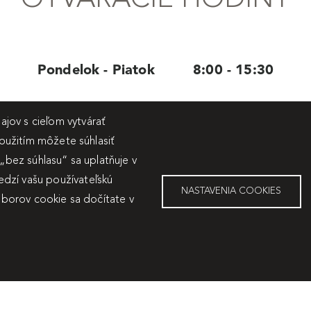
OTVÁRACIE HODINY
Pondelok - Piatok 8:00 - 15:30
jov s cieľom vytvárať
použitím môžete súhlasiť
 „bez súhlasu“ sa uplatňuje v
dzí vašu používateľskú
NASTAVENIA COOKIES
súborov cookie sa dočítate v