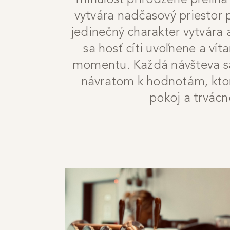
minulosť prirodzene prelína
vytvára nadčasový priestor 
jedinečný charakter vytvára 
sa hosť cíti uvoľnene a ví
momentu. Každá návšteva sa
návratom k hodnotám, ktor
pokoj a trvácn