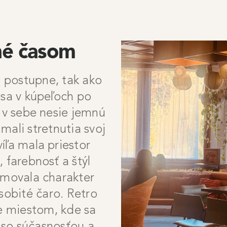
né časom
 postupne, tak ako
 sa v kúpeľoch po
r v sebe nesie jemnú
mali stretnutia svoj
íľa mala priestor
, farebnosť a štýl
rmovala charakter
obité čaro. Retro
le miestom, kde sa