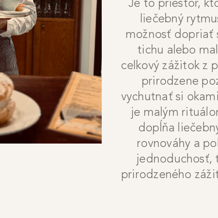
Je to priestor, k
liečebný rytmu
možnosť dopriať s
tichu alebo mal
celkový zážitok z
prirodzene poz
vychutnať si okam
je malým rituál
dopĺňa liečebn
rovnováhy a po
jednoduchosť, t
prirodzeného zážit