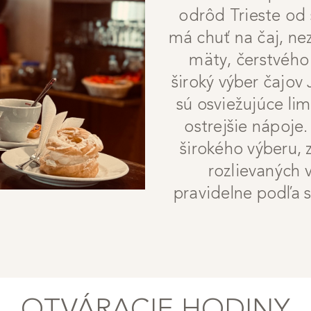
odrôd Trieste od 
má chuť na čaj, ne
mäty, čerstvého
široký výber čajov
sú osviežujúce li
ostrejšie nápoje.
širokého výberu, z
rozlievaných 
pravidelne podľa 