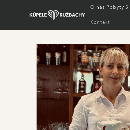
Skočiť na hlavný obsah
Hlavné
O nás
Pobyty
S
Kontakt