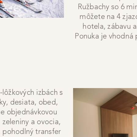
Ružbachy so 6 min
môžete na 4 zjaz
hotela, zábavu 
Ponuka je vhodná p
-lôžkových izbách s
jky, desiata, obed,
nie objednávkovou
zeleniny a ovocia,
 pohodlný transfer