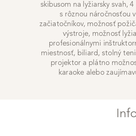
skibusom na lyžiarsky svah, 4
s rôznou náročnosťou v
začiatočníkov, možnosť požičan
výstroje, možnosť lyžia
profesionálnymi inštrukto
miestnosť, biliard, stolný ten
projektor a plátno možnos
karaoke alebo zaujíma
Inf