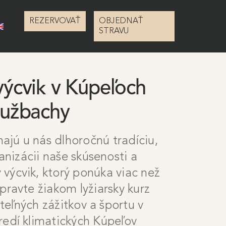
REZERVOVAŤ
OBJEDNAŤ
STRAVU
výcvik v Kúpeľoch
užbachy
majú u nás dlhoročnú tradíciu,
anizácii naše skúsenosti a
y výcvik, ktorý ponúka viac než
ipravte žiakom lyžiarsky kurz
eľných zážitkov a športu v
redí klimatických Kúpeľov