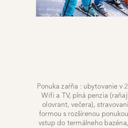
Ponuka zaŕňa : ubytovanie v 2
Wifi a TV, plná penzia (raňa
olovrant, večera), stravova
formou s rozšírenou ponukou 
vstup do termálneho bazéna,