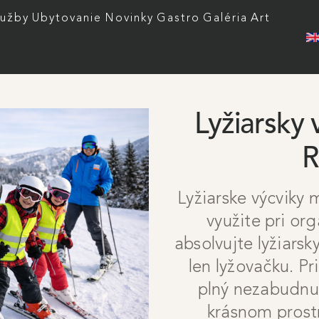
 menu
lužby
Ubytovanie
Novinky
Gastro
Galéria
Art
Lyžiarsky 
R
Lyžiarske výcviky 
využite pri org
absolvujte lyžiarsk
len lyžovačku. Pr
plný nezabudnut
krásnom prost