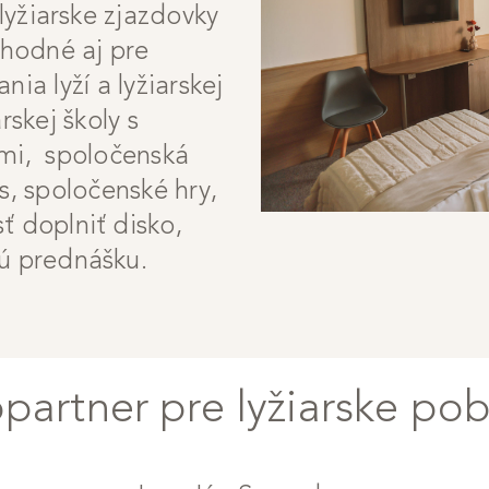
 lyžiarske zjazdovky
hodné aj pre
ia lyží a lyžiarskej
rskej školy s
rmi, spoločenská
is, spoločenské hry,
ť doplniť disko,
vú prednášku.
opartner pre lyžiarske pob