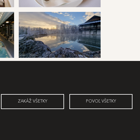
kupele ruzbachy jedlo
kupele ruzbachy kráter
ZAKÁŽ VŠETKY
POVOĽ VŠETKY