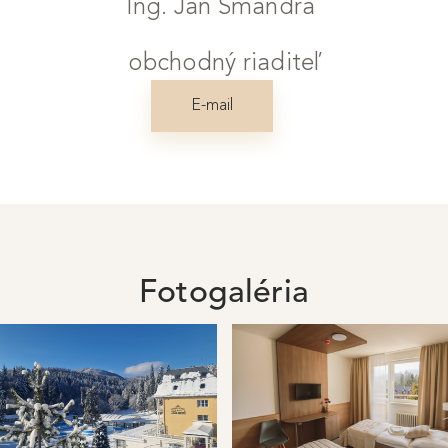
Ing. Ján Smandra
obchodný riaditeľ
E-mail
Fotogaléria