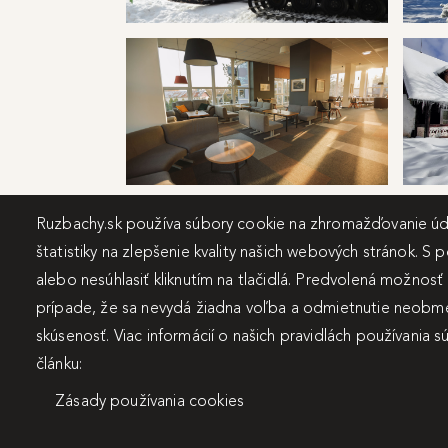
kupele ruzbachy svah
kupele
kupele ruzbachy Lobby Bar Travertín
švajči
Ruzbachy.sk používa súbory cookie na zhromažďovanie úda
štatistiky na zlepšenie kvality našich webových stránok. S 
alebo nesúhlasiť kliknutím na tlačidlá. Predvolená možnosť
prípade, že sa nevydá žiadna voľba a odmietnutie neobme
skúsenosť. Viac informácií o našich pravidlách používania 
článku:
Zásady používania cookies