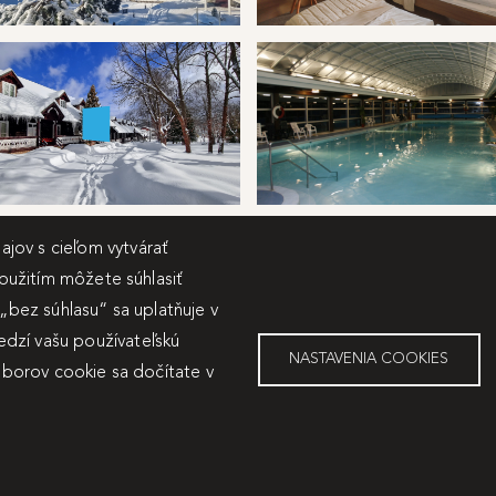
 ruzbachy zima
kupele ruzbachy izba Travertín
arske domčeky
kupele ruzbachy wellness
jov s cieľom vytvárať
použitím môžete súhlasiť
 „bez súhlasu“ sa uplatňuje v
dzí vašu používateľskú
NASTAVENIA COOKIES
súborov cookie sa dočítate v