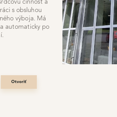
srdcovú činnosť a
ráci s obsluhou
ného výboja. Má
sa automaticky po
í.
:
Otvoriť