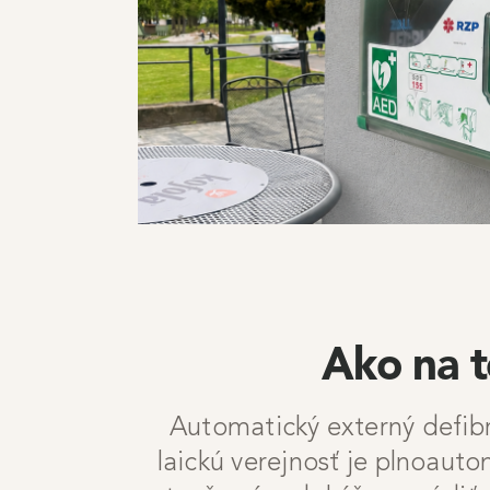
Ako na 
Automatický externý defibr
laickú verejnosť je plnoaut