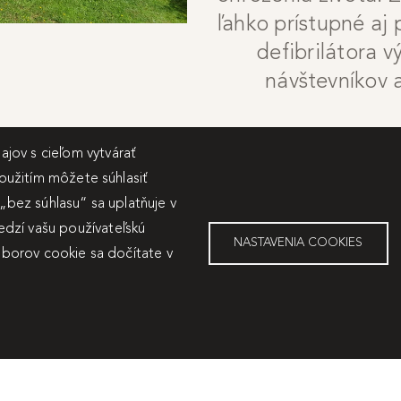
ľahko prístupné aj 
defibrilátora 
návštevníkov 
jov s cieľom vytvárať
použitím môžete súhlasiť
 „bez súhlasu“ sa uplatňuje v
dzí vašu používateľskú
NASTAVENIA COOKIES
súborov cookie sa dočítate v