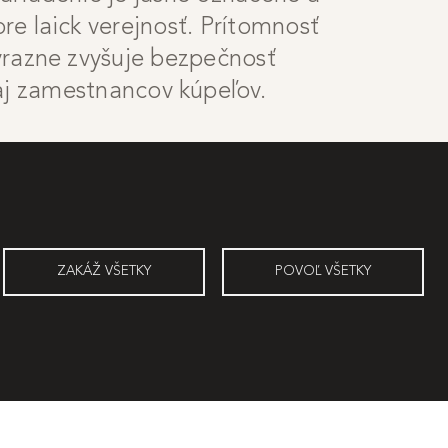
pre laick verejnosť. Prítomnosť
výrazne zvyšuje bezpečnosť
aj zamestnancov kúpeľov.
ZAKÁŽ VŠETKY
POVOĽ VŠETKY