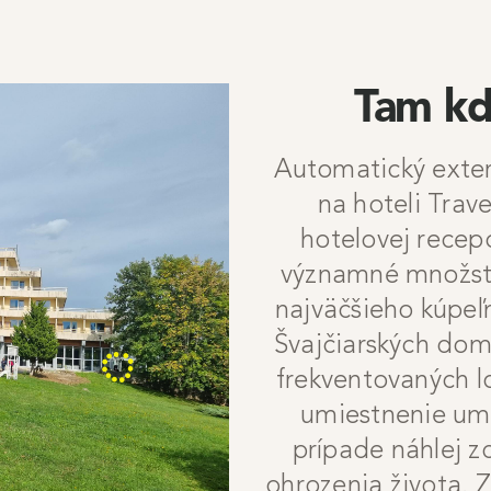
Tam kd
Automatický exter
na hoteli Trav
hotelovej recep
významné množstvo
najväčšieho kúpeľn
Švajčiarských domč
frekventovaných lo
umiestnenie umo
prípade náhlej z
ohrozenia života. 