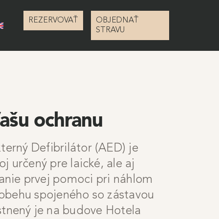
REZERVOVAŤ
OBJEDNAŤ
STRAVU
ašu ochranu
erný Defibrilátor (AED) je
oj určený pre laické, ale aj
nie prvej pomoci pri náhlom
 obehu spojeného so zástavou
tnený je na budove Hotela