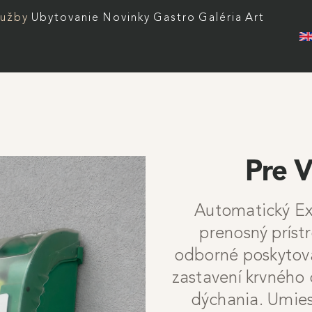
 menu
lužby
Ubytovanie
Novinky
Gastro
Galéria
Art
Pre V
Automatický Ext
prenosný prístr
odborné poskytova
zastavení krvného
dýchania. Umies