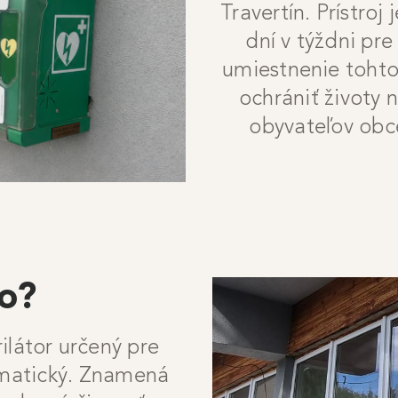
Travertín. Prístroj
dní v týždni pre
umiestnenie tohto
ochrániť životy n
obyvateľov obce
to?
ilátor určený pre
omatický. Znamená