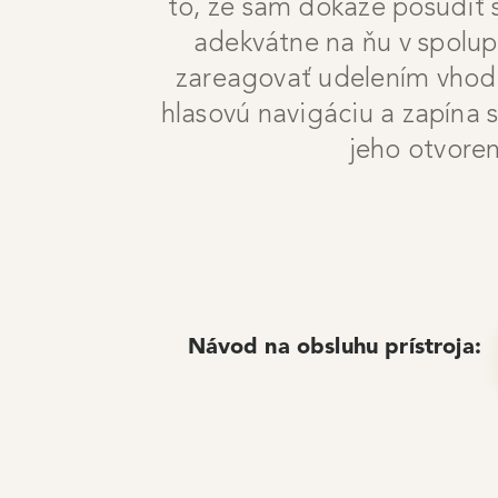
to, že sám dokáže posúdiť 
adekvátne na ňu v spolup
zareagovať udelením vhod
hlasovú navigáciu a zapína 
jeho otvoren
Návod na obsluhu prístroja