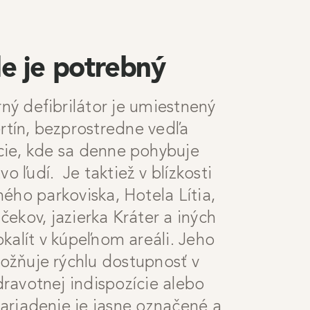
e je potrebný
ný defibrilátor je umiestnený
ertín, bezprostredne vedľa
cie, kde sa denne pohybuje
 ľudí. Je taktiež v blízkosti
ého parkoviska, Hotela Lítia,
ekov, jazierka Kráter a iných
kalít v kúpeľnom areáli. Jeho
žňuje rýchlu dostupnosť v
dravotnej indispozície alebo
Zariadenie je jasne označené a