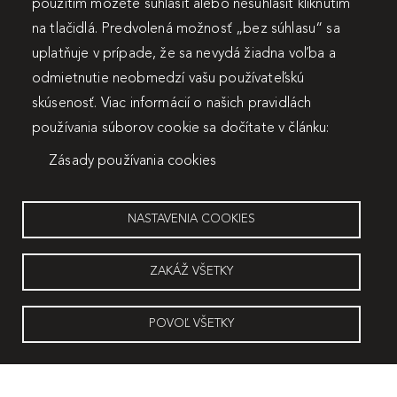
použitím môžete súhlasiť alebo nesúhlasiť kliknutím
na tlačidlá. Predvolená možnosť „bez súhlasu“ sa
uplatňuje v prípade, že sa nevydá žiadna voľba a
odmietnutie neobmedzí vašu používateľskú
skúsenosť. Viac informácií o našich pravidlách
používania súborov cookie sa dočítate v článku:
Zásady používania cookies
NASTAVENIA COOKIES
ZAKÁŽ VŠETKY
POVOĽ VŠETKY