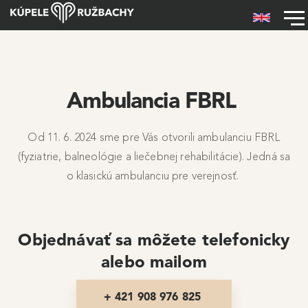
Skočiť na hlavný obsah
Hlavné menu
Ambulancia FBRL
Od 11. 6. 2024 sme pre Vás otvorili ambulanciu FBRL
(fyziatrie, balneológie a liečebnej rehabilitácie). Jedná sa
o klasickú ambulanciu pre verejnosť.
Objednávať sa môžete telefonicky
alebo mailom
+ 421 908 976 825