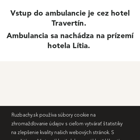
Vstup do ambulancie je cez hotel
Travertín.
Ambulancia sa nachádza na prízemí
hotela Lítia.
Ruzbachy.sk používa súbory cookie na
zhromažďovanie údajov s cieľom vytvárať štatistiky
na zlepšenie kvality našich webových stránok. S